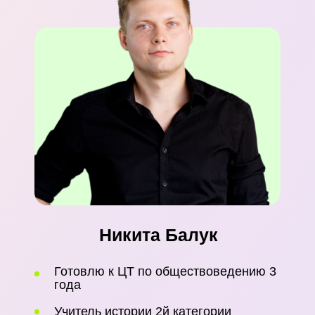
Никита Балук
Готовлю к ЦТ по обществоведению 3
года
Учитель истории 2й категории
Диплом 1й степени в олимпиадах по
истории
Люблю объяснять материал на
примерах из жизни
Записаться
Математика
Английский