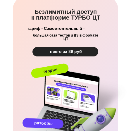
Безлимитный доступ
к платформе ТУРБО ЦТ
Физика
тариф «Самостоятельный»
большая база тестов и ДЗ в формате
ЦТ
всего за 89 руб
теория
разборы
Никита Балук