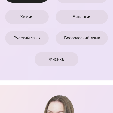
Вадим Гладкевич
Магистрант БГУ
Занимаюсь научной деятельностью в
области биохимии
Сдал ЦТ по химии на 98 баллов
Победитель международного
балтийского научно-инженерного
конкурса в Санкт-Петербурге в 2023 году
Записаться
Смотреть тикток
Математика
Английский