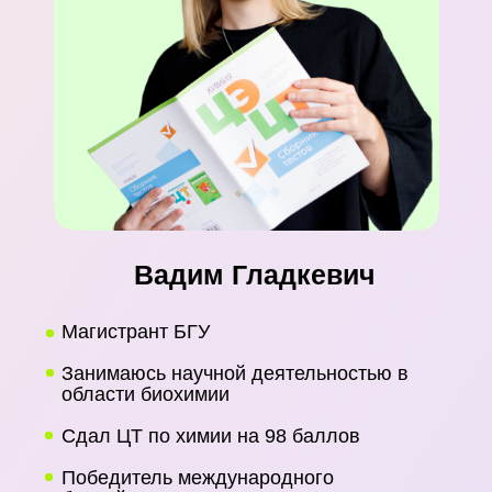
Записаться
Математика
Английский
История
Обществоведение
Химия
Биология
Русский язык
Белорусский язык
Физика