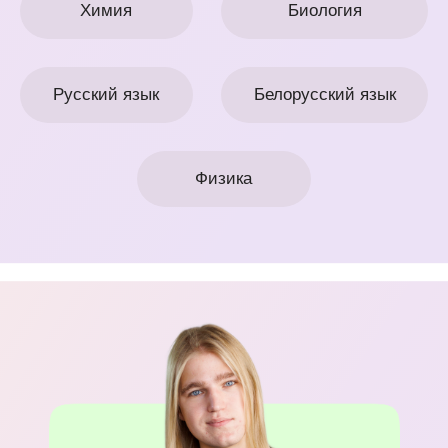
Ольга Леус
5 лет готовлю к ЦЭ/ЦТ по
белорусскому, 200+ учеников
Сдаю ЦТ/ЦЭ по белорусскому языку
на 100
Разработала авторскую методику
подготовки
Всегда на одной волне с учениками
Родственница Максима Танка