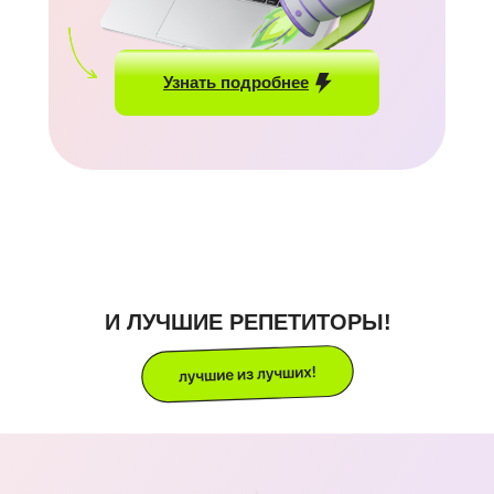
Готовлю к ЦТ по обществоведению 3
года
Учитель истории 2й категории
Узнать подробнее
Диплом 1й степени в олимпиадах по
истории
Люблю объяснять материал на
примерах из жизни
Записаться
И ЛУЧШИЕ РЕПЕТИТОРЫ!
Математика
Английский
История
Обществоведение
Химия
Биология