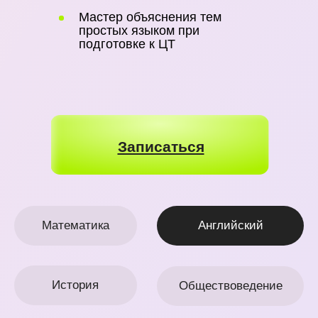
Коваленко Марта
Образование: БГУ, биофак
3 года готовлю к ЦТ/ЦЭ по биологии
Автор 3 научных работ
Учу решать задачи без калькулятора и
выделять главное
Выращиваю кактусы, ухаживаю за 7
собаками
Записаться