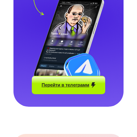
Призёр олимпиады МФТИ
Знает ЦТ и ЦЭ изнутри
Показывает как понимать
математику, а не зубрить
Записаться
Математика
Английский
Перейти в телеграмм
История
Обществоведение
Химия
Биология
Русский язык
Белорусский язык