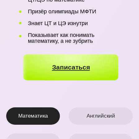
Метлицкая Яна
Образование: МГЛУ, ф-т
английского языка
С детства мечтала стать
учителем английского
Мастер объяснения тем
простых языком при
подготовке к ЦТ
Записаться
Математика
Английский
История
Обществоведение