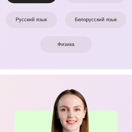
Учу видеть физику в повседневной
жизни
Записаться
Математика
Английский
История
Обществоведение
Химия
Биология
Русский язык
Белорусский язык
Физика