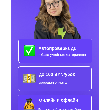
Автопроверка дз
и база учебных материалов
до 100 BYN/урок
хорошая оплата
Онлайн и офлайн
Формат работы на выбор